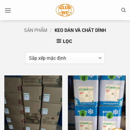
Bỏ
qua
nội
dung
SẢN PHẨM
/
KEO DÁN VÀ CHẤT DÍNH
LỌC