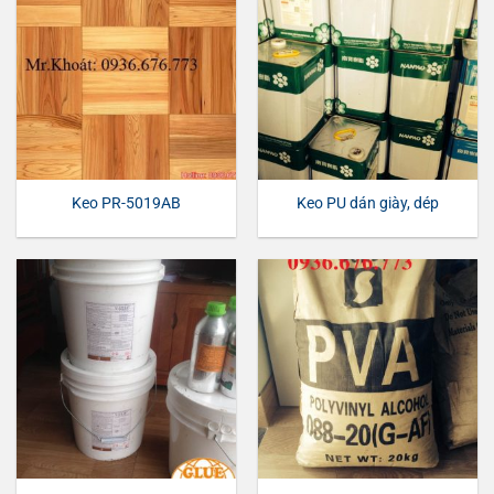
Keo PR-5019AB
Keo PU dán giày, dép