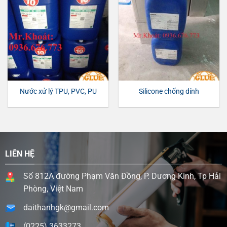
Nước xử lý TPU, PVC, PU
Silicone chống dính
LIÊN HỆ
Số 812A đường Phạm Văn Đồng, P. Dương Kinh, Tp Hải
Phòng, Việt Nam
daithanhgk@gmail.com
(0225) 3633273