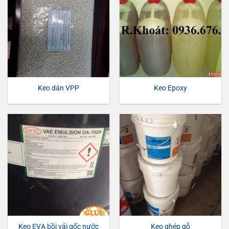
Keo dán VPP
Keo Epoxy
Keo EVA bồi vải gốc nước
Keo ghép gỗ