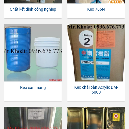
Chất kết dính công nghiệp
Keo 766N
Keo chải bàn Acrylic DM-
Keo cán màng
5000