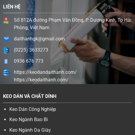
LIÊN HỆ
Số 812A đường Phạm Văn Đồng, P. Dương Kinh, Tp Hải
Phòng, Việt Nam
daithanhgk@gmail.com
(0225) 3633273
0936 676 773
https://keodandaithanh.com/
https://keodaithanh.com/
KEO DÁN VÀ CHẤT DÍNH
Keo Dán Công Nghiệp
Keo Ngành Bao Bì
Keo Ngành Da Giày