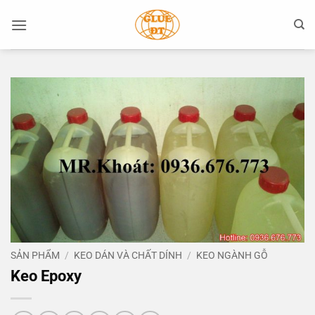
Bỏ
qua
nội
dung
SẢN PHẨM
/
KEO DÁN VÀ CHẤT DÍNH
/
KEO NGÀNH GỖ
Keo Epoxy