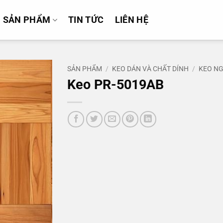
SẢN PHẨM
TIN TỨC
LIÊN HỆ
SẢN PHẨM
/
KEO DÁN VÀ CHẤT DÍNH
/
KEO N
Keo PR-5019AB