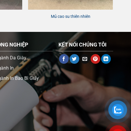
Mủ cao su thiên nhiên
ÔNG NGHIỆP
KẾT NỐI CHÚNG TÔI
gành Da Giày
ành In
ành In Bao Bì Giấy