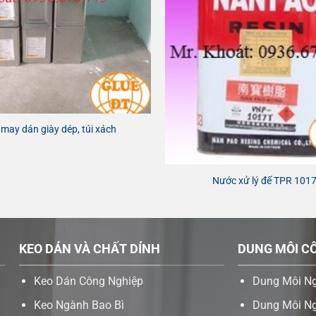
may dán giày dép, túi xách
Nước xử lý đế TPR 101
KEO DÁN VÀ CHẤT DÍNH
DUNG MÔI C
Keo Dán Công Nghiệp
Dung Môi N
Keo Ngành Bao Bì
Dung Môi Ng