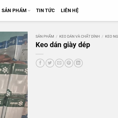
SẢN PHẨM
TIN TỨC
LIÊN HỆ
SẢN PHẨM
/
KEO DÁN VÀ CHẤT DÍNH
/
KEO NG
Keo dán giày dép