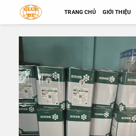
Bỏ
qua
TRANG CHỦ
GIỚI THIỆU
nội
dung