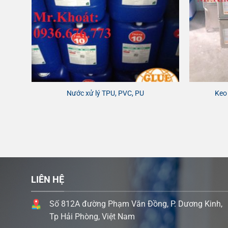
giầy
Nước xử lý TPU, PVC, PU
Keo 
LIÊN HỆ
Số 812A đường Phạm Văn Đồng, P. Dương Kinh,
Tp Hải Phòng, Việt Nam