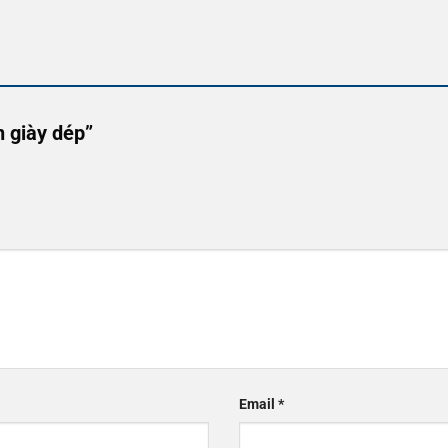
n giày dép”
Email
*