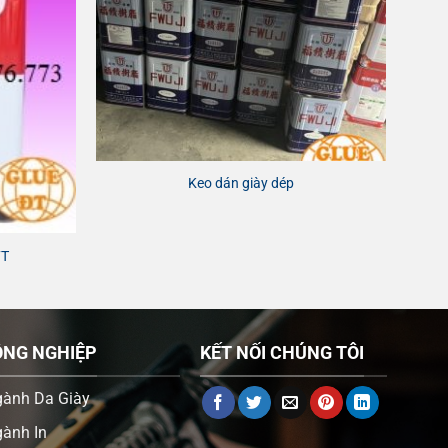
Keo dán giày dép
7T
ÔNG NGHIỆP
KẾT NỐI CHÚNG TÔI
gành Da Giày
ành In