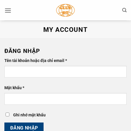
Bỏ
qua
nội
dung
MY ACCOUNT
ĐĂNG NHẬP
Bắt
Tên tài khoản hoặc địa chỉ email
*
buộc
Bắt
Mật khẩu
*
buộc
Ghi nhớ mật khẩu
ĐĂNG NHẬP