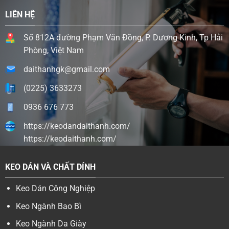
LIÊN HỆ
Số 812A đường Phạm Văn Đồng, P. Dương Kinh, Tp Hải
Phòng, Việt Nam
daithanhgk@gmail.com
(0225) 3633273
0936 676 773
https://keodandaithanh.com/
https://keodaithanh.com/
KEO DÁN VÀ CHẤT DÍNH
Keo Dán Công Nghiệp
Keo Ngành Bao Bì
Keo Ngành Da Giày